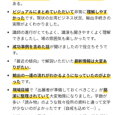
ある。
ビジュアルにまとめていただいて
非常に
理解しやす
かった
です。現状の台湾ビジネス状況、輸出手続きの
実際がよくわかりました。
講師の進行がとてもよく、講演も聞きやすくよく理解
できましたし、場の雰囲気も楽しかったです。
成功事例を含めた話
が聞けましたので役立ちそうで
す。
「最近の傾向」で解説いただいた
最新情報は大変あ
りがたい
。
輸出の一連の流れがわかるようになっていたのがよか
った
です。
現場目線
で「出展者が準備しておくべきこと」が
簡
潔に整理されていて
大変勉強になりました。字数が
多い「読み物」のような我々役所の資料と違って文字
が少ないのがよかったです（自戒も込めて…）。