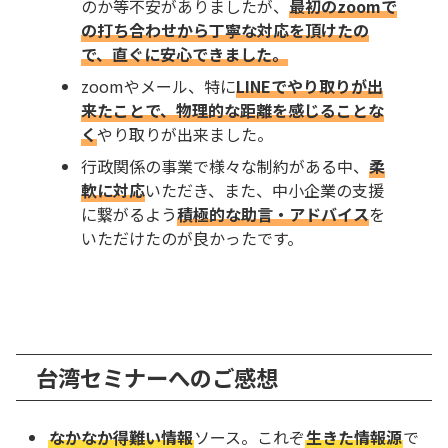
のか等不安がありましたが、
最初のzoomで
の打ち合わせから丁寧な対応を頂けたの
で、直ぐに安心できました。
zoomやメール、特に
LINEでやり取りが出
来たことで、物理的な距離を感じることな
く
やり取りが出来ました。
行政関係の事業で様々な制約がある中、
柔
軟に対応
いただき、また、中小企業の支援
に繋がるよう
積極的な助言・アドバイス
を
いただけたのが良かったです。
台湾セミナーへのご感想
なかなか得難い情報
ソース。これぞ
生きた情報源
で