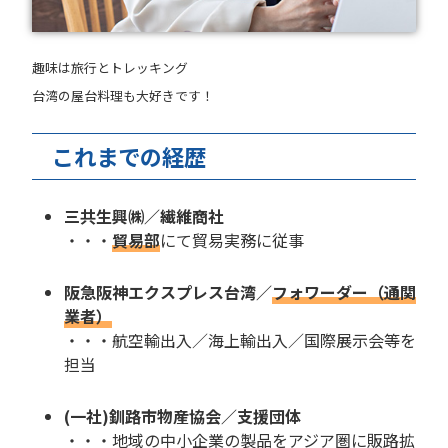
趣味は旅行とトレッキング
台湾の屋台料理も大好きです！
これまでの経歴
三共生興㈱／繊維商社
・・・
貿易部
にて貿易実務に従事
阪急阪神エクスプレス台湾／
フォワーダー（通関
業者）
・・・航空輸出入／海上輸出入／国際展示会等を
担当
(一社)釧路市物産協会／支援団体
・・・地域の中小企業の製品をアジア圏に販路拡