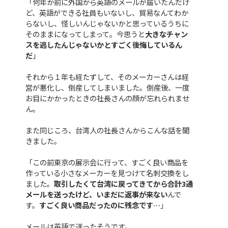
「何年か前に外国から英語のメールが届いたんだけ
ど、英語ができる社員もいないし、貿易なんてわか
らないし、怪しいんじゃないかと思っているうちに
そのままになってしまって。今思うと
大きなチャン
スを逃したんじゃないかとすごく後悔しているん
だ
」
それから１年も経たずして、そのメーカーさんは経
営が悪化し、倒産してしまいました。倒産後、一度
お目にかかったときの社長さんの顔が忘れられませ
ん。
また同じころ、台湾人の社長さんからこんな話を聞
きました。
「この前東京の展示会に行って、すごく良い商品を
作っている小さなメーカーを見つけて名刺交換をし
ました。
取引したくて台湾に戻ってきてから合計3通
メールを送ったけど、いまだに返事が来ない
んで
す。
すごく良い商品だったのに残念です…
」
メールは英語で送ったそうです。